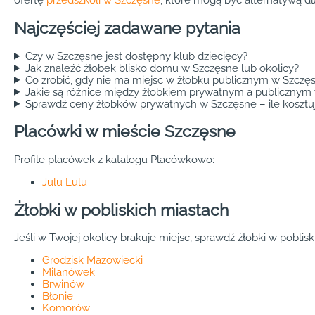
ofertę
przedszkoli w Szczęsne
, które mogą być alternatywą dl
Najczęściej zadawane pytania
Czy w Szczęsne jest dostępny klub dziecięcy?
Jak znaleźć żłobek blisko domu w Szczęsne lub okolicy?
Co zrobić, gdy nie ma miejsc w żłobku publicznym w Szczę
Jakie są różnice między żłobkiem prywatnym a publicznym
Sprawdź ceny żłobków prywatnych w Szczęsne – ile kosztu
Placówki w mieście Szczęsne
Profile placówek z katalogu Placówkowo:
Julu Lulu
Żłobki w pobliskich miastach
Jeśli w Twojej okolicy brakuje miejsc, sprawdź żłobki w poblis
Grodzisk Mazowiecki
Milanówek
Brwinów
Błonie
Komorów