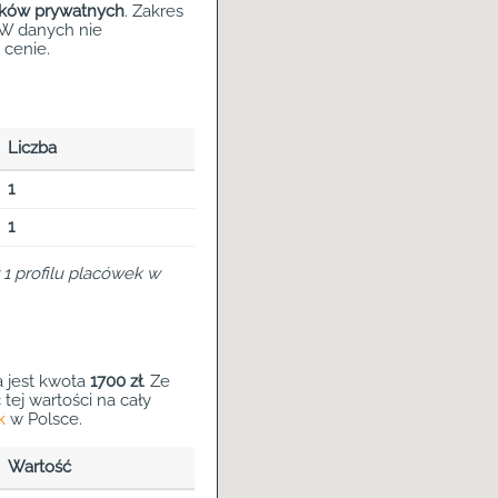
bków prywatnych
. Zakres
 W danych nie
 cenie.
Liczba
1
1
1 profilu placówek w
 jest kwota
1700 zł
. Ze
tej wartości na cały
k
w Polsce.
Wartość