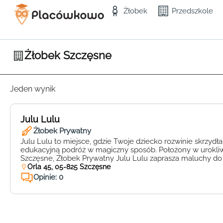
Żłobek
Przedszkole
Żłobek Szczęsne
Jeden wynik
Julu Lulu
Żłobek Prywatny
Julu Lulu to miejsce, gdzie Twoje dziecko rozwinie skrzydła
edukacyjną podróż w magiczny sposób. Położony w urokl
Szczęsne, Żłobek Prywatny Julu Lulu zaprasza maluchy do
wnętrza przy ulicy Orla 45. Placówka kładzie ogromny nac
Orla 45, 05-825 Szczęsne
rozwój najmłodszych. Dzięki wykwalifikowanej kadrze pedag
Opinie: 0
się z doświadczonych nauczycieli, Twoje dziecko […]