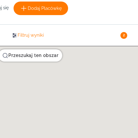
j się
Dodaj Placówkę
Filtruj wyniki
2
Przeszukaj ten obszar