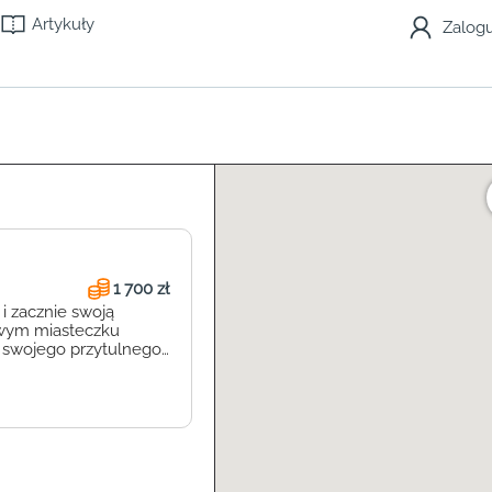
Artykuły
Zalogu
1 700 zł
 i zacznie swoją
iwym miasteczku
 swojego przytulnego
isk na wszechstronny
ogicznej, składającej