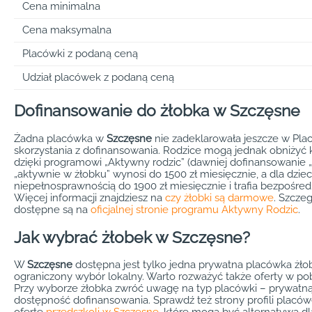
Cena minimalna
Cena maksymalna
Placówki z podaną ceną
Udział placówek z podaną ceną
Dofinansowanie do żłobka w Szczęsne
Żadna placówka w
Szczęsne
nie zadeklarowała jeszcze w Pl
skorzystania z dofinansowania. Rodzice mogą jednak obniżyć 
dzięki programowi „Aktywny rodzic” (dawniej dofinansowanie 
„aktywnie w żłobku” wynosi do 1500 zł miesięcznie, a dla dziec
niepełnosprawnością do 1900 zł miesięcznie i trafia bezpośred
Więcej informacji znajdziesz na
czy żłobki są darmowe
. Szcze
dostępne są na
oficjalnej stronie programu Aktywny Rodzic
.
Jak wybrać żłobek w Szczęsne?
W
Szczęsne
dostępna jest tylko jedna prywatna placówka żł
ograniczony wybór lokalny. Warto rozważyć także oferty w pob
Przy wyborze żłobka zwróć uwagę na typ placówki – prywatną 
dostępność dofinansowania. Sprawdź też strony profili plac