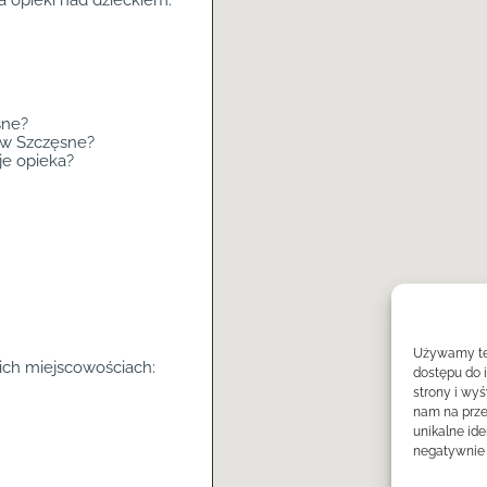
a opieki nad dzieckiem.
sne?
 w Szczęsne?
je opieka?
Używamy tec
kich miejscowościach:
dostępu do 
strony i wy
nam na prze
unikalne ide
negatywnie 