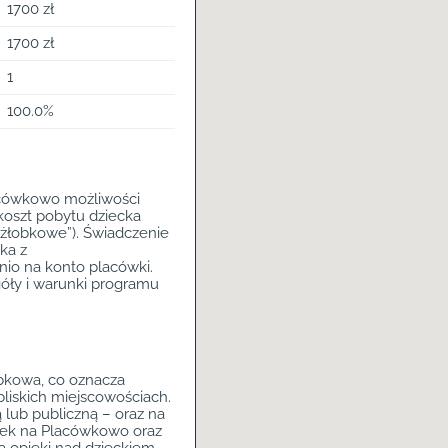
1700 zł
1700 zł
1
100.0%
acówkowo możliwości
koszt pobytu dziecka
„żłobkowe”). Świadczenie
ka z
nio na konto placówki.
góły i warunki programu
obkowa, co oznacza
liskich miejscowościach.
lub publiczną – oraz na
ówek na Placówkowo oraz