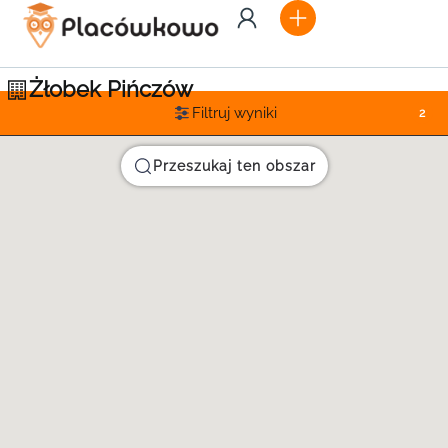
Żłobek Pińczów
Filtruj wyniki
2
Przeszukaj ten obszar