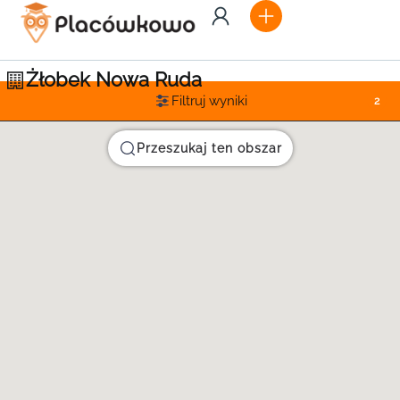
Żłobek Nowa Ruda
Filtruj wyniki
2
Przeszukaj ten obszar