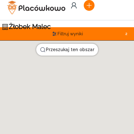
Żłobek Malec
Filtruj wyniki
2
Przeszukaj ten obszar