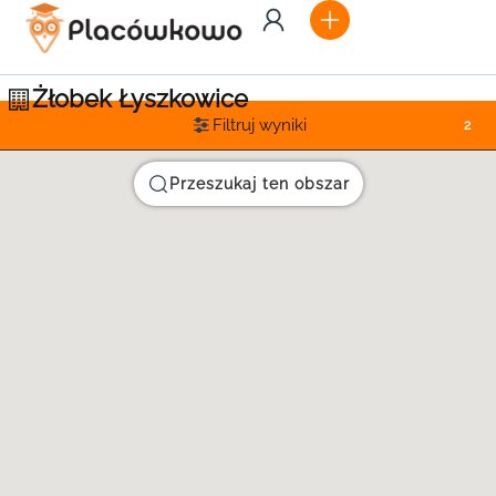
Żłobek Łyszkowice
Filtruj wyniki
2
Przeszukaj ten obszar