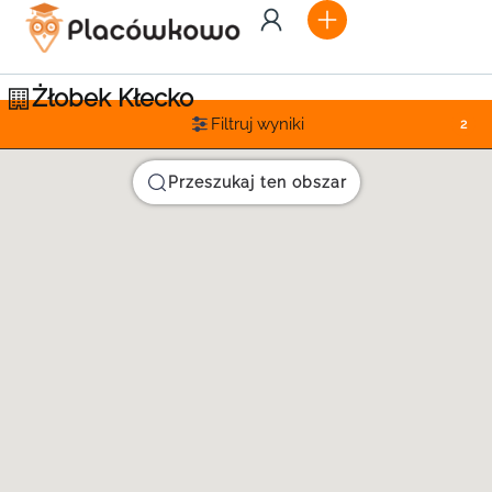
Żłobek Kłecko
Filtruj wyniki
2
Przeszukaj ten obszar