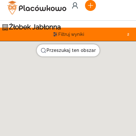
Żłobek Jabłonna
Filtruj wyniki
2
Przeszukaj ten obszar