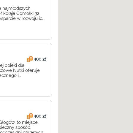
la najmłodszych
ikołaja Gomółki 32,
wsparcie w rozwoju ich
ndywidualnie, z troską
i w przyjaznej
400 zł
ej opieki dla
zowe Nutki oferuje
ecznego i
agogicznej.
gów, żłobek zaprasza
ć się o naszym
400 zł
łogów, to miejsce,
pieczny sposób.
podczas dni otwartych,