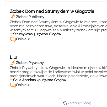
Żłobek Dom nad Strumykiem w Głogowie
Żłobek Publiczny
Żłobek Dom nad Strumykiem w Głogowie to miejsce, które
poczucie bezpieczeństwa, troskliwej opieki i rozwijających at
w samym sercu Głogowa, ten publiczny żłobek oferuje prof
maluchów w wieku od 6 miesięcy do 3 lat. Naszym prioryt
Strumykowa 3, 67-200 Głogów
najwyższej jakości dla naszych podopiecznych. Nasz zespó
Opinie: 0
ciepłych profesjonalistów […]
Lilu
Żłobek Prywatny
Żłobek Prywatny Lilu w Głogowie, to idealne miejsce, w k
będzie mogło rozwijać się i odkrywać świat w pełni bezpiec
profesjonalnych warunkach. Nasze przedszkole, zlokalizo
okolicy miasta, oferuje szeroki zakres usług opiekuńczych 
Galla Anonima 4a, 67-200 Głogów
żłobkowym. Naszą priorytetową wartością jest zapewnien
Opinie: 0
ciepłej, przyjaznej i stymulującej atmosfery, w […]
Załaduj więcej