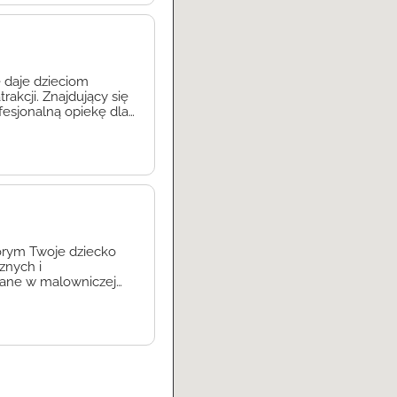
 daje dzieciom
rakcji. Znajdujący się
esjonalną opiekę dla
etem jest zapewnienie
ł doświadczonych i
tórym Twoje dziecko
znych i
wane w malowniczej
dla dzieci w wieku
ie Twojemu dziecku