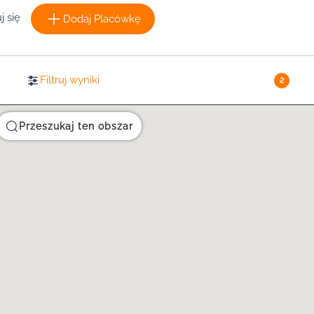
j się
Dodaj Placówkę
Filtruj wyniki
2
Przeszukaj ten obszar