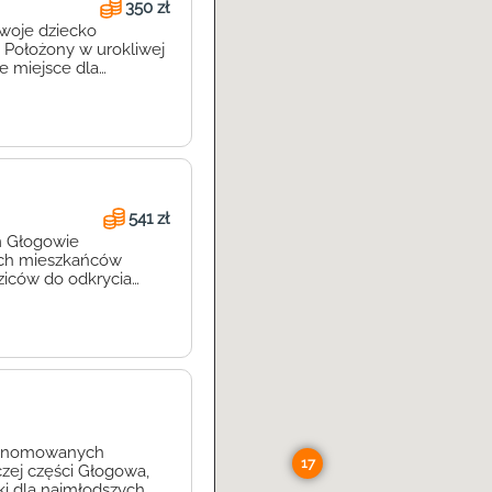
350 zł
Twoje dziecko
 Położony w urokliwej
ne miejsce dla
 atmosferze. W
jest priorytetem.
541 zł
m Głogowie
zych mieszkańców
dziców do odkrycia
ozwijać się w
łogowie to nie tylko
j renomowanych
17
zej części Głogowa,
ki dla najmłodszych