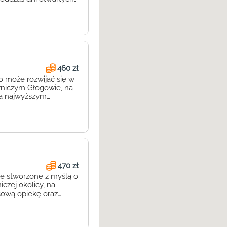
się, że Bajkonet to
etem jest
460 zł
o może rozwijać się w
owniczym Głogowie, na
na najwyższym
hów. Wykwalifikowana
szechstronny rozwój
u, dzieci […]
470 zł
ce stworzone z myślą o
zej okolicy, na
sową opiekę oraz
y do 3 lat. W
 dziecka. Dlatego cała