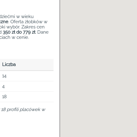
dziećmi w wieku
czne
. Oferta żłobków w
oki wybór. Zakres cen
od
350 zł do 779 zł
. Dane
ęciach w cenie.
Liczba
14
4
18
18 profili placówek w