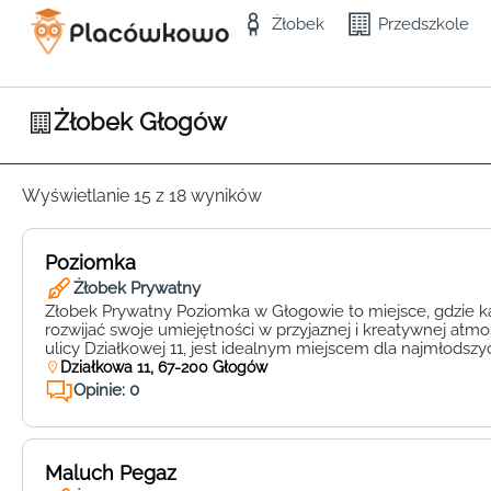
Żłobek
Przedszkole
Żłobek Głogów
Wyświetlanie 15 z 18 wyników
Poziomka
Żłobek Prywatny
Żłobek Prywatny Poziomka w Głogowie to miejsce, gdzie 
rozwijać swoje umiejętności w przyjaznej i kreatywnej atmo
ulicy Działkowej 11, jest idealnym miejscem dla najmłods
Głogowa, którzy poszukują opieki na najwyższym poziomi
Działkowa 11, 67-200 Głogów
to nie tylko żłobek, ale przede wszystkim miejsce, gdzie 
Opinie: 0
uczestniczyć w różnorodnych zajęciach […]
Maluch Pegaz