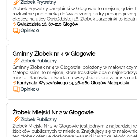
Żłobek Prywatny
Żłobek Prywatny Jarzębinki w Głogowie to miejsce, gdzie 
rozkwitnie pod opieką doświadczonej kadry pedagogicznej.
okolicy, na ulicy Gwiaździstej 16, Żłobek Jarzębinki to ideal
maluchów, które pragną rozwijać się w ciepłej i przyjaznej
Gwiaździsta 16, 67-210 Głogów
placówce Jarzębinki dbałość o wszechstronny rozwój dzieci 
Opinie: 0
Oprócz opieki podstawowej, placówka oferuje […]
Gminny Żłobek nr 4 w Głogowie
Żłobek Publiczny
Gminny Żłobek nr 4 w Głogowie, położony w malowniczy
Małopolskim, to miejsce, które troskliwie dba o najmłods
miasta. Placówka, otwarta na wszystkie dzieci, zaprasza ro
wyjątkowego miejsca, w którym ich pociechy będą mogły r
Kardynała Wyszyńskiego 14, 36-060 Głogów Małopolski
przyjaznej i kreatywnej atmosferze. Gminny Żłobek nr 4 w G
Opinie: 0
miejsce opieki, […]
Żłobek Miejski Nr 2 w Głogowie
Żłobek Publiczny
Żłobek Miejski Nr 2 w Głogowie jest jednym z najbardzie
żłobków publicznych w mieście. Znajdujący się w malownic
ten żłobek oferuje doskonałe warunki i wysoką jakość opie