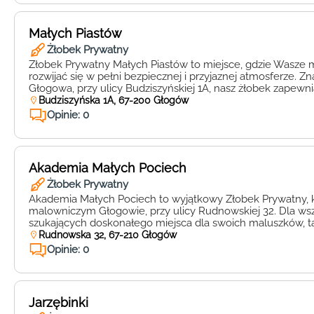
Małych Piastów
Żłobek Prywatny
Żłobek Prywatny Małych Piastów to miejsce, gdzie Wasze
rozwijać się w pełni bezpiecznej i przyjaznej atmosferze. Zn
Głogowa, przy ulicy Budziszyńskiej 1A, nasz żłobek zapew
opiekę oraz wszechstronny rozwój dzieci w wieku przedsz
Budziszyńska 1A, 67-200 Głogów
placówka wyróżnia się indywidualnym podejściem do każ
Opinie: 0
stawiając jego potrzeby i dobro na pierwszym […]
Akademia Małych Pociech
Żłobek Prywatny
Akademia Małych Pociech to wyjątkowy Żłobek Prywatny, k
malowniczym Głogowie, przy ulicy Rudnowskiej 32. Dla ws
szukających doskonałego miejsca dla swoich maluszków, t
edukacyjna staje się prawdziwym odkryciem. W Akademii 
Rudnowska 32, 67-210 Głogów
priorytetem jest troska, miłość i wsparcie dla każdego dzie
Opinie: 0
pociechy mogą rozwijać się w przyjaznej […]
Jarzębinki