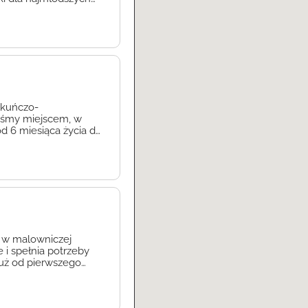
ego profesjonalna
ce nad dziećmi w
ekuńczo-
eśmy miejscem, w
 6 miesiąca życia do
stronny rozwój dzieci.
ia, miłości i
y w malowniczej
 i spełnia potrzeby
Już od pierwszego
od razu wyczuć
żdego maluszka.