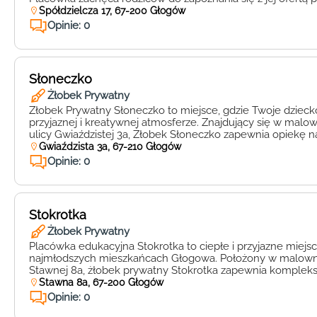
które organizowane są regularnie, abyście mogli przekonać 
Spółdzielcza 17, 67-200 Głogów
idealne miejsce dla Waszego dziecka. W Bajkonecie prioryt
Opinie: 0
wszechstronny rozwój […]
Słoneczko
Żłobek Prywatny
Żłobek Prywatny Słoneczko to miejsce, gdzie Twoje dzieck
przyjaznej i kreatywnej atmosferze. Znajdujący się w mal
ulicy Gwiaździstej 3a, Żłobek Słoneczko zapewnia opiekę 
poziomie, dostosowaną do indywidualnych potrzeb maluc
Gwiaździsta 3a, 67-210 Głogów
kadra pedagogiczna, pełna pasji i zaangażowania, dba o w
Opinie: 0
każdego dziecka. Dzięki bogatemu programowi edukacyjnem
Stokrotka
Żłobek Prywatny
Placówka edukacyjna Stokrotka to ciepłe i przyjazne miejs
najmłodszych mieszkańcach Głogowa. Położony w malownic
Stawnej 8a, żłobek prywatny Stokrotka zapewnia komplek
wszechstronny rozwój dla maluszków w wieku od 6 miesięc
Stawna 8a, 67-200 Głogów
Stokrotce priorytetem jest dobro i bezpieczeństwo każdego
Opinie: 0
kadra pedagogiczna to […]