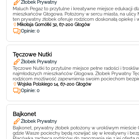
Żłobek Prywatny
Maluch Pegaz to przytulne i kreatywne miejsce edukacji d
mieszkańców Głogowa. Położony w sercu miasta, na ulicy M
ten prywatny żłobek oferuje rodzicom doskonałą opiekę i 
pociech. W Maluchu Pegaz każde dziecko jest traktowane i
Mikołaja Gomółki 32, 67-200 Głogów
i zrozumieniem, co pozwala mu rozwijać swoje umiejętnośc
Opinie: 0
atmosferze. […]
Tęczowe Nutki
Żłobek Prywatny
Tęczowe Nutki to przytulne miejsce pełne radości i troskliw
najmłodszych mieszkańców Głogowa. Żłobek Prywatny Tęc
rodzicom możliwość zapewnienia swoim pociechom bezpi
kreatywnego rozwoju pod okiem doświadczonej kadry ped
Wojska Polskiego 14, 67-200 Głogów
Zlokalizowany przy ulicy Wojska Polskiego 14, 67-200, Gło
Opinie: 0
serdecznie na drzwi otwarte, abyście mogli sami przekona
wyjątkowym […]
Bajkonet
Żłobek Prywatny
Bajkonet, prywatny żłobek położony w urokliwym mieście G
gdzie Wasze pociechy będą rozwijać się w kreatywny i bez
Placówka zachęca rodziców do zapoznania się z jej ofertą 