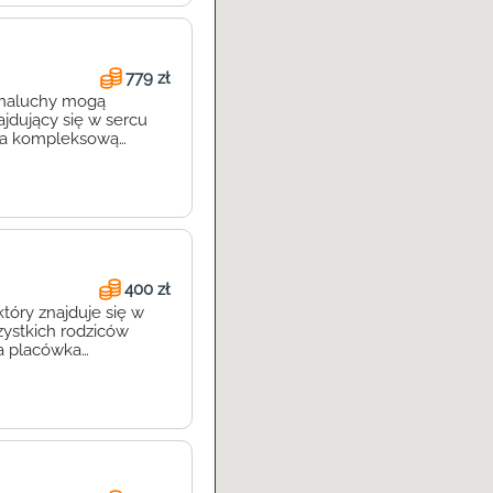
779 zł
 maluchy mogą
ajdujący się w sercu
nia kompleksową
kolnym. Nasza
dego malucha,
400 zł
tóry znajduje się w
zystkich rodziców
a placówka
Małych Pociech
cka. Dzięki temu, małe