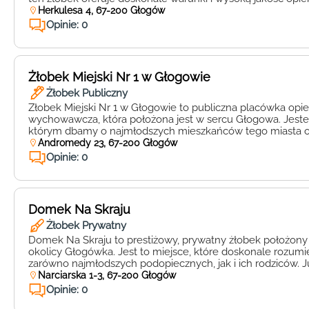
dzieci. Jednym z najważniejszych atutów tego żłobka jest j
Herkulesa 4, 67-200 Głogów
kadra. Pracownicy posiadają bogate doświadczenie w opie
Opinie: 0
wieku żłobkowym, co […]
Żłobek Miejski Nr 1 w Głogowie
Żłobek Publiczny
Żłobek Miejski Nr 1 w Głogowie to publiczna placówka opi
wychowawcza, która położona jest w sercu Głogowa. Jest
którym dbamy o najmłodszych mieszkańców tego miasta od
lat 3. Nasz żłobek oferuje profesjonalną opiekę oraz wszech
Andromedy 23, 67-200 Głogów
Naszym priorytetem jest stworzenie atmosfery pełnej zaufan
Opinie: 0
bezpieczeństwa. Działa tu wykwalifikowany […]
Domek Na Skraju
Żłobek Prywatny
Domek Na Skraju to prestiżowy, prywatny żłobek położon
okolicy Głogówka. Jest to miejsce, które doskonale rozumie
zarówno najmłodszych podopiecznych, jak i ich rodziców. 
wejrzenia wkraczając do tego urokliwego obiektu, można 
Narciarska 1-3, 67-200 Głogów
atmosferę ciepła, troski i bezpieczeństwa, która otacza ka
Opinie: 0
Domek Na Skraju to miejsce, […]