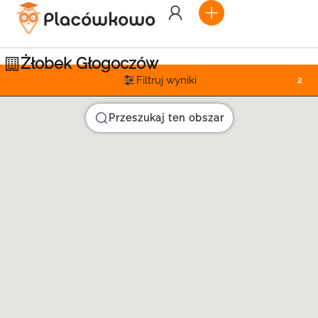
Żłobek Głogoczów
Filtruj wyniki
2
Przeszukaj ten obszar