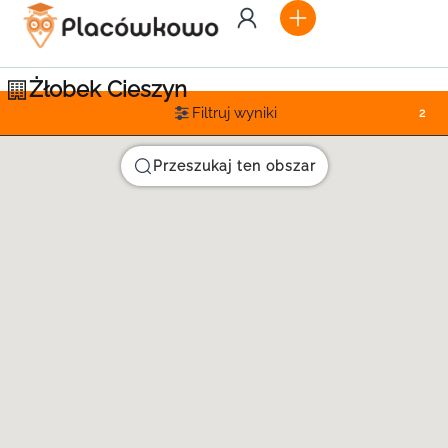
Żłobek Cieszyn
Filtruj wyniki
2
Przeszukaj ten obszar