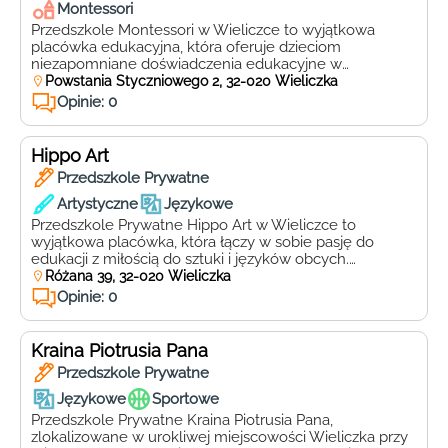
Montessori
Przedszkole Montessori w Wieliczce to wyjątkowa
placówka edukacyjna, która oferuje dzieciom
niezapomniane doświadczenia edukacyjne w
przyjaznym i inspirującym środowisku. Zlokalizowane
Powstania Styczniowego 2, 32-020 Wieliczka
przy ul. Powstania Styczniowego 2, 32-020 Wieliczka,
Opinie: 0
przedszkole to jest idealnym miejscem, gdzie najmłodsi
mogą rozwijać swoje talenty, zainteresowania i
umiejętności w duchu filozofii Montessori. Przedszkole
Hippo Art
Montessori w Wieliczce stawia na indywidualne
Przedszkole Prywatne
podejście do każdego […]
Artystyczne
Językowe
Przedszkole Prywatne Hippo Art w Wieliczce to
wyjątkowa placówka, która łączy w sobie pasję do
edukacji z miłością do sztuki i języków obcych.
Znajdujące się przy ulicy Różanej 39, 32-020, Hippo Art
Różana 39, 32-020 Wieliczka
jest miejscem, gdzie dzieci mogą rozwijać swoje talenty
Opinie: 0
i zainteresowania w przyjaznym i inspirującym
otoczeniu. Hippo Art oferuje bogaty program
edukacyjny, który jest […]
Kraina Piotrusia Pana
Przedszkole Prywatne
Językowe
Sportowe
Przedszkole Prywatne Kraina Piotrusia Pana,
zlokalizowane w urokliwej miejscowości Wieliczka przy