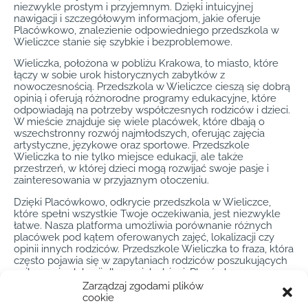
niezwykle prostym i przyjemnym. Dzięki intuicyjnej
nawigacji i szczegółowym informacjom, jakie oferuje
Placówkowo, znalezienie odpowiedniego przedszkola w
Wieliczce stanie się szybkie i bezproblemowe.
Wieliczka, położona w pobliżu Krakowa, to miasto, które
łączy w sobie urok historycznych zabytków z
nowoczesnością. Przedszkola w Wieliczce cieszą się dobrą
opinią i oferują różnorodne programy edukacyjne, które
odpowiadają na potrzeby współczesnych rodziców i dzieci.
W mieście znajduje się wiele placówek, które dbają o
wszechstronny rozwój najmłodszych, oferując zajęcia
artystyczne, językowe oraz sportowe. Przedszkole
Wieliczka to nie tylko miejsce edukacji, ale także
przestrzeń, w której dzieci mogą rozwijać swoje pasje i
zainteresowania w przyjaznym otoczeniu.
Dzięki Placówkowo, odkrycie przedszkola w Wieliczce,
które spełni wszystkie Twoje oczekiwania, jest niezwykle
łatwe. Nasza platforma umożliwia porównanie różnych
placówek pod kątem oferowanych zajęć, lokalizacji czy
opinii innych rodziców. Przedszkole Wieliczka to fraza, która
często pojawia się w zapytaniach rodziców poszukujących
najlepszej edukacji dla swoich dzieci. Placówkowo
dostarcza niezbędnych informacji, aby wybór był
Zarządzaj zgodami plików
przemyślany i satysfakcjonujący. Niezależnie od tego, czy
cookie
interesuje Cię przedszkole z programem Montessori, czy