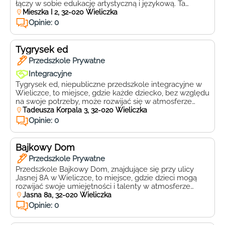
łączy w sobie edukację artystyczną i językową. Ta
specjalizacja sprawia, że dzieci mają możliwość
Mieszka I 2, 32-020 Wieliczka
rozwijania swoich talentów w różnych dziedzinach, co
Opinie: 0
pozytywnie wpływa na ich wszechstronny rozwój.
Puchatkowo oferuje bogaty program zajęć
dodatkowych, które obejmują warsztaty plastyczne,
Tygrysek ed
muzyczne, taneczne oraz […]
Przedszkole Prywatne
Integracyjne
Tygrysek ed, niepubliczne przedszkole integracyjne w
Wieliczce, to miejsce, gdzie każde dziecko, bez względu
na swoje potrzeby, może rozwijać się w atmosferze
akceptacji i wsparcia. Położone przy ulicy Tadeusza
Tadeusza Korpala 3, 32-020 Wieliczka
Korpala 3, przedszkole oferuje nowoczesne podejście
Opinie: 0
do edukacji, które łączy tradycyjne wartości z
innowacyjnymi metodami nauczania. Wykwalifikowana
kadra pedagogiczna, w tym specjaliści z zakresu
Bajkowy Dom
integracji sensorycznej, […]
Przedszkole Prywatne
Przedszkole Bajkowy Dom, znajdujące się przy ulicy
Jasnej 8A w Wieliczce, to miejsce, gdzie dzieci mogą
rozwijać swoje umiejętności i talenty w atmosferze
pełnej ciepła i radości. Placówka ta oferuje bogaty
Jasna 8a, 32-020 Wieliczka
program edukacyjny, który łączy naukę z zabawą, dzięki
Opinie: 0
czemu dzieci mogą czerpać radość z każdego dnia
spędzonego w przedszkolu. W przedszkolu Bajkowy