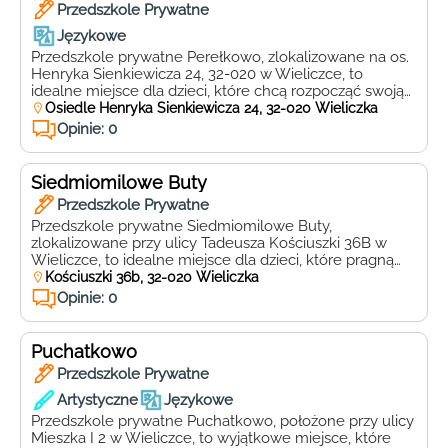
Przedszkole Prywatne
Językowe
Przedszkole prywatne Perełkowo, zlokalizowane na os.
Henryka Sienkiewicza 24, 32-020 w Wieliczce, to
idealne miejsce dla dzieci, które chcą rozpocząć swoją
edukacyjną przygodę w atmosferze pełnej ciepła,
Osiedle Henryka Sienkiewicza 24, 32-020 Wieliczka
radości i wsparcia. Perełkowo specjalizuje się w
Opinie: 0
nauczaniu języków obcych, co stanowi doskonałą
okazję, aby już od najmłodszych lat rozwijać
umiejętności komunikacyjne maluchów. Placówka
Siedmiomilowe Buty
oferuje szeroki wachlarz zajęć […]
Przedszkole Prywatne
Przedszkole prywatne Siedmiomilowe Buty,
zlokalizowane przy ulicy Tadeusza Kościuszki 36B w
Wieliczce, to idealne miejsce dla dzieci, które pragną
odkrywać świat w atmosferze pełnej radości,
Kościuszki 36b, 32-020 Wieliczka
bezpieczeństwa i wsparcia. Placówka ta stawia na
Opinie: 0
rozwój każdego malucha, oferując bogaty program
edukacyjny, który łączy naukę z zabawą. Dzięki temu
dzieci uczą się poprzez doświadczenie, co sprzyja ich
Puchatkowo
wszechstronnemu […]
Przedszkole Prywatne
Artystyczne
Językowe
Przedszkole prywatne Puchatkowo, położone przy ulicy
Mieszka I 2 w Wieliczce, to wyjątkowe miejsce, które