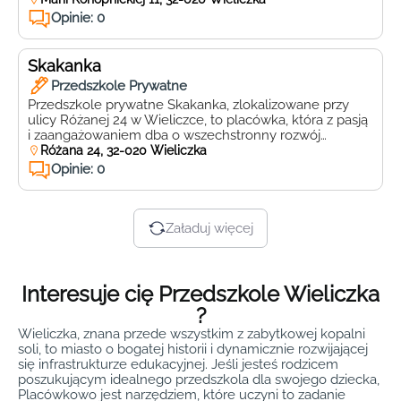
nauczania z ciepłą i przyjazną atmosferą, tworząc
Opinie: 0
idealne warunki do wszechstronnego rozwoju każdego
dziecka. Placówka oferuje szeroki wachlarz zajęć
dodatkowych, które pomagają dzieciom rozwijać swoje
Skakanka
talenty i zainteresowania. […]
Przedszkole Prywatne
Przedszkole prywatne Skakanka, zlokalizowane przy
ulicy Różanej 24 w Wieliczce, to placówka, która z pasją
i zaangażowaniem dba o wszechstronny rozwój
najmłodszych. Rodzice poszukujący miejsca, gdzie ich
Różana 24, 32-020 Wieliczka
dzieci będą mogły rozwijać swoje talenty i umiejętności,
Opinie: 0
z pewnością docenią bogatą ofertę edukacyjną oraz
przyjazną atmosferę, która panuje w Skakance.
Przedszkole Skakanka wyróżnia się szerokim
wachlarzem zajęć […]
Załaduj więcej
Interesuje cię Przedszkole Wieliczka
?
Wieliczka, znana przede wszystkim z zabytkowej kopalni
soli, to miasto o bogatej historii i dynamicznie rozwijającej
się infrastrukturze edukacyjnej. Jeśli jesteś rodzicem
poszukującym idealnego przedszkola dla swojego dziecka,
Placówkowo jest narzędziem, które uczyni to zadanie