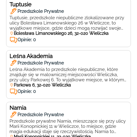
Dom dzieci […]
Tuptusie
Przedszkole Prywatne
Tuptusie, przedszkole niepubliczne zlokalizowane przy
ulicy Bolesława Limanowskiego 26 w Wieliczce, to
wyjątkowe miejsce, gdzie dzieci mogą rozwijać swoje
talenty i pasje w atmosferze pełnej ciepła i radości.
Bolesława Limanowskiego 26, 32-020 Wieliczka
Przedszkole oferuje szeroką gamę zajęć dodatkowych,
Opinie: 0
które wspierają wszechstronny rozwój dzieci. Wśród
nich znajdują się zajęcia artystyczne, sportowe,
muzyczne oraz nauka języka angielskiego, prowadzone
Leśna Akademia
przez wykwalifikowanych nauczycieli […]
Przedszkole Prywatne
Leśna Akademia to przedszkole niepubliczne, które
znajduje się w malowniczej miejscowości Wieliczka,
przy ulicy Parkowej 6. To wyjątkowe miejsce, w którym
dzieci mają możliwość rozwijania swoich talentów i
Parkowa 6, 32-020 Wieliczka
umiejętności w bliskim kontakcie z naturą. Przedszkole
Opinie: 0
jest otoczone pięknymi terenami zielonymi, co sprzyja
codziennym spacerom i zabawom na świeżym
powietrzu. Leśna Akademia stawia na wszechstronny
Narnia
rozwój […]
Przedszkole Prywatne
Przedszkole prywatne Narnia, mieszczące się przy ulicy
Marii Konopnickiej 11 w Wieliczce, to miejsce, gdzie
magia edukacji staje się rzeczywistością. Narnia to
przedszkole, które łączy nowoczesne metody
Marii Konopnickiej 11, 32-020 Wieliczka