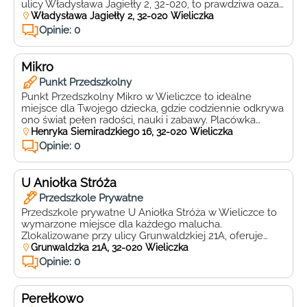
ulicy Władysława Jagiełły 2, 32-020, to prawdziwa oaza
radości, nauki i zabawy dla najmłodszych. Wyróżnia się
Władysława Jagiełły 2, 32-020 Wieliczka
nie tylko nowoczesnym podejściem do edukacji, ale
Opinie: 0
również ciepłą i przyjazną atmosferą, która sprawia, że
każde dziecko czuje się tu wyjątkowo. Kraina Piotrusia
Pana to miejsce, gdzie marzenia […]
Mikro
Punkt Przedszkolny
Punkt Przedszkolny Mikro w Wieliczce to idealne
miejsce dla Twojego dziecka, gdzie codziennie odkrywa
ono świat pełen radości, nauki i zabawy. Placówka
zlokalizowana przy ulicy Henryka Siemiradzkiego 16, 32-
Henryka Siemiradzkiego 16, 32-020 Wieliczka
020 Wieliczka, oferuje ciepłe i przyjazne środowisko, w
Opinie: 0
którym maluchy rozwijają swoje talenty i umiejętności
pod czujnym okiem wykwalifikowanej kadry
pedagogicznej. Nauczyciele w Punkcie Przedszkolnym
U Aniołka Stróża
Mikro to […]
Przedszkole Prywatne
Przedszkole prywatne U Aniołka Stróża w Wieliczce to
wymarzone miejsce dla każdego malucha.
Zlokalizowane przy ulicy Grunwaldzkiej 21A, oferuje
ciepłą, przyjazną atmosferę, która sprzyja
Grunwaldzka 21A, 32-020 Wieliczka
wszechstronnemu rozwojowi dzieci. Placówka ta jest
Opinie: 0
miejscem, gdzie każde dziecko czuje się bezpieczne i
kochane, a rodzice mogą być pewni, że ich pociechy są
w dobrych rękach. Przedszkole U Aniołka Stróża […]
Perełkowo