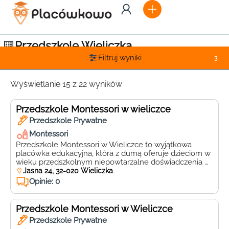
Przedszkole Wieliczka
Filtruj wyniki
3
Wyświetlanie 15 z 22 wyników
Przedszkole Montessori w wieliczce
Przedszkole Prywatne
Montessori
Przedszkole Montessori w Wieliczce to wyjątkowa
placówka edukacyjna, która z dumą oferuje dzieciom w
wieku przedszkolnym niepowtarzalne doświadczenia w
nauce i rozwoju. Znajdujące się przy ul. Jasnej 24, 32-
Jasna 24, 32-020 Wieliczka
020, Wieliczka, przedszkole to miejsce, gdzie każde
Opinie: 0
dziecko jest traktowane indywidualnie, a jego potrzeby i
talenty są w pełni respektowane i rozwijane.
Przedszkole Montessori w Wieliczce działa […]
Przedszkole Montessori w Wieliczce
Przedszkole Prywatne