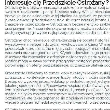
Interesuje cię Przedszkole Ostrożany ?
Ostrożany to urokliwe miasteczko położone w malowniczej częś
swoim mieszkańcom spokój i bliskość natury. W ostatnich lata
decyduje się na osiedlenie w tej okolicy, co sprawia, że potrz
jakości edukacji przedszkolnej staje się coraz bardziej istotna
znalezienie przedszkola w Ostrożanach będzie nie tylko szybkie
oraz przyjemne. Nasza interaktywna mapa umożliwia rodzico
dostępnych opcji i wybór najlepszego przedszkola dla ich dziec
Ostrożany, choć niewielkie, charakteryzują się bogatą historią i 
wyjątkowym miejscem do życia i wychowywania dzieci. W mieśc
przedszkoli, które różnią się między sobą podejściem do eduk
nauczania oraz udogodnieniami. Wybór odpowiedniego przeds
kluczowy dla zapewnienia dzieciom najlepszego startu w eduk
rodzice mogą w łatwy sposób przeglądać dostępne przedszko
porównując ich oferty oraz lokalizacje, co znacznie ułatwia pod
Przedszkole Ostrożany to temat, który z każdym rokiem zyskuj
zwłaszcza w kontekście rosnącej liczby młodych rodzin osiedlaj
Dostęp do wysokiej jakości edukacji przedszkolnej jest jednym
lokalnej społeczności, a Placówkowo wspiera rodziców w tym 
kompleksowe informacje na temat dostępnych placówek. Dzięk
można nie tylko znaleźć przedszkole w Ostrożanach, które spe
oczekiwania, ale także zapoznać się z opiniami innych rodzicó
więcej o programach edukacyjnych oferowanych przez poszc