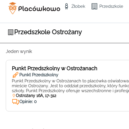
Żłobek
Przedszkole
Przedszkole Ostrożany
Jeden wynik
Punkt Przedszkolny w Ostrożanach
Punkt Przedszkolny
Punkt Przedszkolny w Ostrożanach to placówka oświatowa 
mieście Ostrożany. Jest to oddział przedszkolny, który fun
szkoły. Punkt Przedszkolny oferuje wszechstronne i profes
wychowawcze dla dzieci w wieku przedszkolnym. Dzięki 
Ostrożany 16A, 17-312
nauczycielom i przyjaznej atmosferze, każde dziecko może
Opinie: 0
umiejętności i zainteresowania. Placówka zapewnia równie
atrakcyjne warunki […]