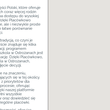
ci Polski, które oferuje
ch coraz więcej rodzin
eba dostępu do wysokiej
. Dzięki Placówkowo
, ale i niezwykle proste
m łatwe porównanie
i.
tradycją, co czyni je
ie znajduje się kilka
acji, programem
zkola w Ostrożanach jest
ację. Dzięki Placówkowo,
la w Ostrożanach,
jęcie decyzji.
e na znaczeniu,
ących się w tej okolicy.
 z priorytetów dla
procesie, oferując
i naszej platformie
łni wszystkie
w oraz dowiedzieć się
zególne placówki.