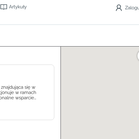
Artykuły
Zalogu
znajdująca się w
kcjonuje w ramach
jonalne wsparcie
doświadczonym
 rozwijać swoje
ż bezpieczne i