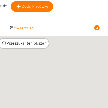
j się
Dodaj Placówkę
Filtruj wyniki
3
Przeszukaj ten obszar