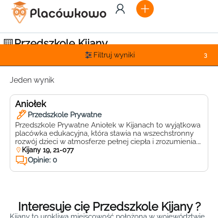
Przedszkole Kijany
Filtruj wyniki
3
Jeden wynik
Aniołek
Przedszkole Prywatne
Przedszkole Prywatne Aniołek w Kijanach to wyjątkowa
placówka edukacyjna, która stawia na wszechstronny
rozwój dzieci w atmosferze pełnej ciepła i zrozumienia.
Położone w malowniczej miejscowości Kijany, przy ulicy
Kijany 19, 21-077
Kijany 19, 21-077, Kijany, przedszkole oferuje idealne
Opinie: 0
warunki do nauki i zabawy dla najmłodszych. Aniołek
wyróżnia się bogatą ofertą zajęć dodatkowych, które
wspierają rozwój intelektualny, emocjonalny i […]
Interesuje cię Przedszkole Kijany ?
Kijany to urokliwa miejscowość położona w województwie