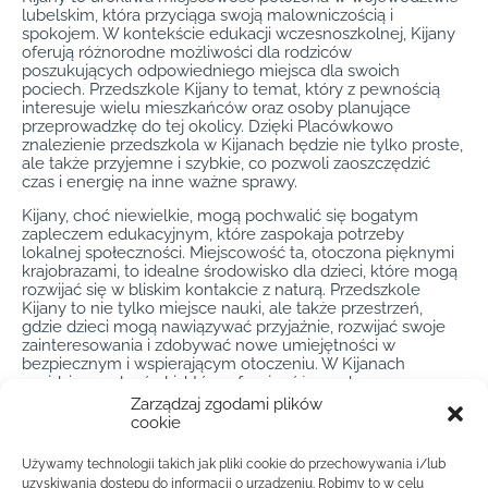
lubelskim, która przyciąga swoją malowniczością i
spokojem. W kontekście edukacji wczesnoszkolnej, Kijany
oferują różnorodne możliwości dla rodziców
poszukujących odpowiedniego miejsca dla swoich
pociech. Przedszkole Kijany to temat, który z pewnością
interesuje wielu mieszkańców oraz osoby planujące
przeprowadzkę do tej okolicy. Dzięki Placówkowo
znalezienie przedszkola w Kijanach będzie nie tylko proste,
ale także przyjemne i szybkie, co pozwoli zaoszczędzić
czas i energię na inne ważne sprawy.
Kijany, choć niewielkie, mogą pochwalić się bogatym
zapleczem edukacyjnym, które zaspokaja potrzeby
lokalnej społeczności. Miejscowość ta, otoczona pięknymi
krajobrazami, to idealne środowisko dla dzieci, które mogą
rozwijać się w bliskim kontakcie z naturą. Przedszkole
Kijany to nie tylko miejsce nauki, ale także przestrzeń,
gdzie dzieci mogą nawiązywać przyjaźnie, rozwijać swoje
zainteresowania i zdobywać nowe umiejętności w
bezpiecznym i wspierającym otoczeniu. W Kijanach
znajdziemy placówki, które oferują różnorodne programy
edukacyjne, dostosowane do indywidualnych potrzeb i
Zarządzaj zgodami plików
możliwości każdego dziecka, co czyni je wyjątkowym
cookie
wyborem dla rodziców.
Używamy technologii takich jak pliki cookie do przechowywania i/lub
Dzięki Placówkowo przedszkole w Kijanach można znaleźć
uzyskiwania dostępu do informacji o urządzeniu. Robimy to w celu