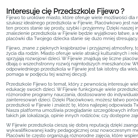
Interesuje cię Przedszkole Fijewo ?
Fijewo to urokliwe miasto, które oferuje wiele możliwości dla r
szukasz idealnego przedszkola w Fijewie, Placówkowo jest nar
ten proces stanie się prosty, szybki i przyjemny. Dzięki naszej 
znalezienie przedszkola w Fijewie będzie wyjątkowo łatwe, a
placówki dla Twojego dziecka stanie się dużo mniej stresujący.
Fijewo, znane z pięknych krajobrazów i przyjaznej atmosfery, 
życia dla rodzin. Miasto oferuje wiele atrakcji kulturalnych i re
sprzyjają rozwojowi dzieci. W Fijewie znajdują się liczne placó
dbają o wszechstronny rozwój najmłodszych mieszkańców. Wł
odpowiedniego przedszkola w Fijewie jest tak istotny dla wie
pomaga w podjęciu tej ważnej decyzji.
Przedszkole Fijewo to temat, który z pewnością interesuje wi
edukację swoich dzieci. W Fijewie funkcjonuje wiele przedszkol
różnorodne programy nauczania, dostosowane do indywidualn
zainteresowań dzieci. Dzięki Placówkowo, możesz łatwo poró
przedszkoli w Fijewie i znaleźć tę, która najlepiej odpowiada
Nasza platforma umożliwia przeglądanie szczegółowych infor
takich jak lokalizacja, opinie innych rodziców, czy dostępne z
W Fijewie przedszkola cieszą się dobrą reputacją dzięki zaan
wykwalifikowanej kadry pedagogicznej oraz nowoczesnym m
Placówki te często organizują różnorodne zajęcia, które wspie