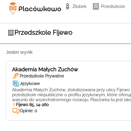
Żłobek
Przedszkole
Przedszkole Fijewo
Jeden wynik
Akademia Małych Zuchów
Przedszkole Prywatne
Językowe
Akademia Małych Zuchów, zlokalizowana przy ulicy Fijewo 8
przedszkole niepubliczne o profilu językowym, które ofer
warunki do wszechstronnego rozwoju. Placówka ta jest i
rodziców, którzy pragną, aby ich dzieci już od najmłodszych 
Fijewo 85, 14-260
językami obcymi. Kadra pedagogiczna w Akademii Małych
Opinie: 0
wykwalifikowanych specjalistów, […]