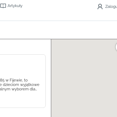
Artykuły
Zalogu
5 w Fijewie, to
uje dzieciom wyjątkowe
dealnym wyborem dla
lat miały kontakt z
 Zuchów to zespół