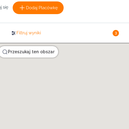
j się
Dodaj Placówkę
Filtruj wyniki
3
Przeszukaj ten obszar