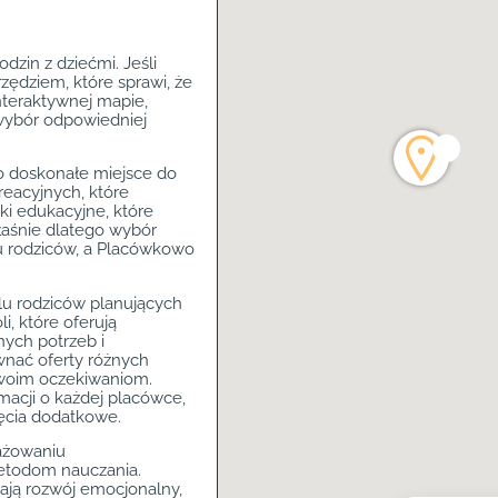
odzin z dziećmi. Jeśli
zędziem, które sprawi, że
interaktywnej mapie,
 wybór odpowiedniej
to doskonałe miejsce do
kreacyjnych, które
wki edukacyjne, które
aśnie dlatego wybór
lu rodziców, a Placówkowo
elu rodziców planujących
i, które oferują
ych potrzeb i
wnać oferty różnych
 Twoim oczekiwaniom.
macji o każdej placówce,
ajęcia dodatkowe.
gażowaniu
etodom nauczania.
rają rozwój emocjonalny,