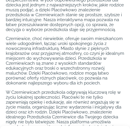
bezpieczeństwa. Wybór odpowiedniego przedszkola dla
dziecka jest jednym z najważniejszych kroków, jakie rodzice
muszą podjąć, a dzięki Placówkowo znalezienie
przedszkola w Czerniewicach stanie się prostsze, szybsze i
bardziej intuicyjne. Nasza interaktywna mapa pozwala na
łatwe przeszukiwanie dostępnych opcji, co sprawia, że
decyzja o wyborze przedszkola staje się przyjemnością.
Czerniewice, choć niewielkie, oferuje swoim mieszkańcom
wiele udogodnień, łącząc uroki spokojnego życia z
nowoczesną infrastrukturą. Miasto słynie z pięknych
krajobrazów oraz przyjaznej atmosfery, co czyni je idealnym
miejscem do wychowywania dzieci. Przedszkola w
Czerniewicach są znane z wysokich standardów
edukacyjnych oraz troski o wszechstronny rozwój
maluchów. Dzięki Placówkowo, rodzice mogą łatwo
porównać oferty różnych placówek, co pozwala na
dokonanie najlepszego wyboru dla ich pociech.
W Czerniewicach przedszkola odgrywają kluczową rolę w
życiu lokalnej społeczności. Placówki te nie tylko
zapewniają opiekę i edukację, ale również angażują się w
życie miasta, organizując liczne wydarzenia i inicjatywy dla
dzieci oraz ich rodzin. Dzięki Placówkowo, znalezienie
idealnego Przedszkola Czerniewice dla Twojego dziecka
nigdy nie było łatwiejsze. Nasza platforma umożliwia
przeglądanie szczegółowych informacji o każdej placówce,