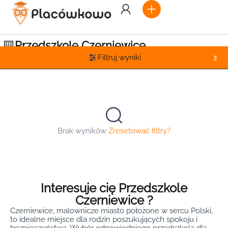
Przedszkole Czerniewice
Filtruj wyniki
3
Brak wyników
Zresetować filtry?
Interesuje cię Przedszkole
Czerniewice ?
Czerniewice, malownicze miasto położone w sercu Polski,
to idealne miejsce dla rodzin poszukujących spokoju i