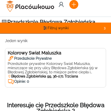
Przedszkole Błędowa Zgłobieńska
Filtruj wyniki
3
Jeden wynik
Kolorowy Świat Maluszka
Przedszkole Prywatne
Przedszkole prywatne Kolorowy Świat Maluszka,
mieszczące się przy ulicy Błędowa Zgłobieńska 99 w
Błędowej Zgłobieńskiej, to miejsce pełne ciepła i
radości, gdzie każde dziecko może rozwijać swoje
Błędowa Zgłobieńska 99, 36-071 Trzciana
talenty i zainteresowania. Kolorowy Świat Maluszka to
Opinie: 0
placówka, która stawia na wszechstronny rozwój dzieci,
oferując bogaty program edukacyjny i szeroką gamę
zajęć dodatkowych. Wykwalifikowana kadra
pedagogiczna z pasją […]
Interesuje cię Przedszkole Błędowa