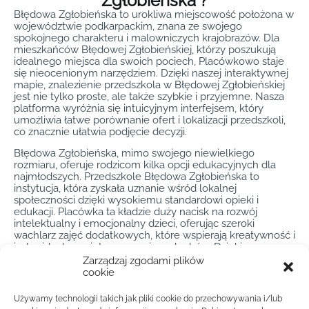
Zgłobieńska ?
Błędowa Zgłobieńska to urokliwa miejscowość położona w
województwie podkarpackim, znana ze swojego
spokojnego charakteru i malowniczych krajobrazów. Dla
mieszkańców Błędowej Zgłobieńskiej, którzy poszukują
idealnego miejsca dla swoich pociech, Placówkowo staje
się nieocenionym narzędziem. Dzięki naszej interaktywnej
mapie, znalezienie przedszkola w Błędowej Zgłobieńskiej
jest nie tylko proste, ale także szybkie i przyjemne. Nasza
platforma wyróżnia się intuicyjnym interfejsem, który
umożliwia łatwe porównanie ofert i lokalizacji przedszkoli,
co znacznie ułatwia podjęcie decyzji.
Błędowa Zgłobieńska, mimo swojego niewielkiego
rozmiaru, oferuje rodzicom kilka opcji edukacyjnych dla
najmłodszych. Przedszkole Błędowa Zgłobieńska to
instytucja, która zyskała uznanie wśród lokalnej
społeczności dzięki wysokiemu standardowi opieki i
edukacji. Placówka ta kładzie duży nacisk na rozwój
intelektualny i emocjonalny dzieci, oferując szeroki
wachlarz zajęć dodatkowych, które wspierają kreatywność i
indywidualne zainteresowania maluchów. Dzięki
Placówkowo, rodzice mogą łatwo zapoznać się z ofertą,
Zarządzaj zgodami plików
lokalizacją oraz opiniami innych użytkowników na temat
cookie
Przedszkola Błędowa Zgłobieńska, co pozwala na
dokonanie świadomego wyboru.
Używamy technologii takich jak pliki cookie do przechowywania i/lub