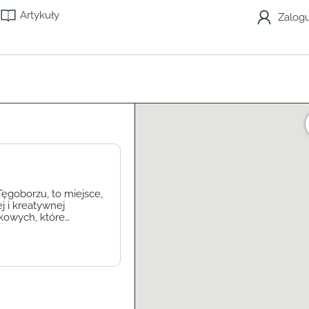
Artykuły
Zalogu
Tęgoborzu, to miejsce,
j i kreatywnej
tkowych, które
szkola znajdują się
óre pomagają dzieciom