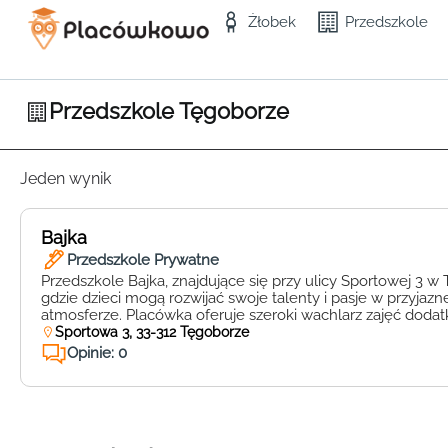
Żłobek
Przedszkole
Przedszkole Tęgoborze
Jeden wynik
Bajka
Przedszkole Prywatne
Przedszkole Bajka, znajdujące się przy ulicy Sportowej 3 w 
gdzie dzieci mogą rozwijać swoje talenty i pasje w przyjazne
atmosferze. Placówka oferuje szeroki wachlarz zajęć doda
wspierają wszechstronny rozwój maluchów. W ofercie przed
Sportowa 3, 33-312 Tęgoborze
zajęcia plastyczne, muzyczne, taneczne oraz sportowe, kt
Opinie: 0
odkrywać swoje zainteresowania i umiejętności. […]