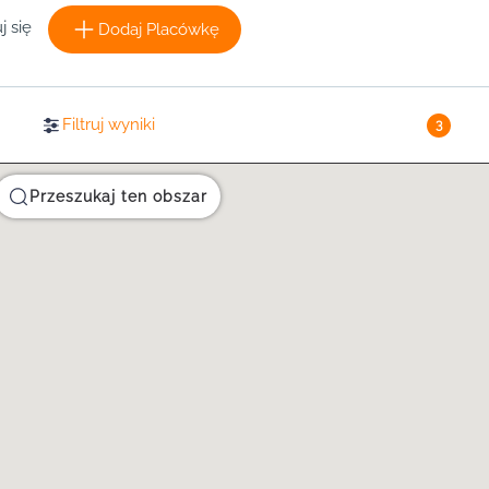
j się
Dodaj Placówkę
Filtruj wyniki
3
Przeszukaj ten obszar