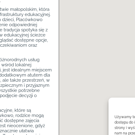
wie małopolskim, która
rastruktury edukacyjnej.
h dzieci, Placówkowo
ienie odpowiedniej
e tradycja spotyka się z
w edukacyjnej ścieżce
glądać dostępne opcje,
 oczekiwaniom oraz
różnorodnych usług
ą wśród lokalnej
i, jest idealnym miejscem
t dodatkowym atutem dla
, ale także przestrzeń, w
bezpiecznym i przyjaznym
szystkie potrzebne
podjęcie decyzji o
yjne, które są
ówkowo, rodzice mogą
Używamy tec
ić dostępne zajęcia
dostępu do 
est nieocenione, gdyż
strony i wy
znacznie ułatwia
nam na prze