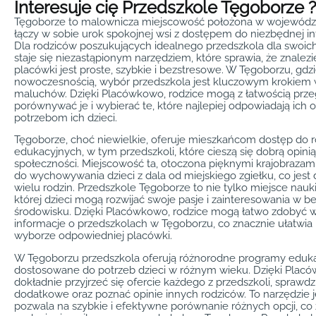
Interesuje cię Przedszkole Tęgoborze ?
Tęgoborze to malownicza miejscowość położona w województ
łączy w sobie urok spokojnej wsi z dostępem do niezbędnej inf
Dla rodziców poszukujących idealnego przedszkola dla swoic
staje się niezastąpionym narzędziem, które sprawia, że znalez
placówki jest proste, szybkie i bezstresowe. W Tęgoborzu, gdzi
nowoczesnością, wybór przedszkola jest kluczowym krokiem 
maluchów. Dzięki Placówkowo, rodzice mogą z łatwością prze
porównywać je i wybierać te, które najlepiej odpowiadają ich
potrzebom ich dzieci.
Tęgoborze, choć niewielkie, oferuje mieszkańcom dostęp do 
edukacyjnych, w tym przedszkoli, które cieszą się dobrą opini
społeczności. Miejscowość ta, otoczona pięknymi krajobrazam
do wychowywania dzieci z dala od miejskiego zgiełku, co jes
wielu rodzin. Przedszkole Tęgoborze to nie tylko miejsce nauki
której dzieci mogą rozwijać swoje pasje i zainteresowania w 
środowisku. Dzięki Placówkowo, rodzice mogą łatwo zdobyć w
informacje o przedszkolach w Tęgoborzu, co znacznie ułatwia 
wyborze odpowiedniej placówki.
W Tęgoborzu przedszkola oferują różnorodne programy edukac
dostosowane do potrzeb dzieci w różnym wieku. Dzięki Plac
dokładnie przyjrzeć się ofercie każdego z przedszkoli, sprawdz
dodatkowe oraz poznać opinie innych rodziców. To narzędzie j
pozwala na szybkie i efektywne porównanie różnych opcji, co 