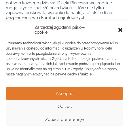
potrzeb każdego dziecka. Dzięki Placówkowo, rodzice
mogą szybko znaleźć przedszkole, które nie tylko
zapewnia doskonałe warunki do nauki, ale także dba o
bezpieczeństwo i komfort najmłodszych.
Przedszkole Świerklaniec to fraza, która nie tylko
Zarządzaj zgodami plików
odzwierciedla lokalizację, ale także jakość i różnorodność
cookie
edukacji dostępnej w tym regionie. Placówki w
Świerklańcu często współpracują z lokalnymi instytucjami
Używamy technologii takich jak pliki cookie do przechowywania i/lub
kulturalnymi i sportowymi, co pozwala na organizowanie
uzyskiwania dostępu do informacji o urządzeniu. Robimy to w celu
ciekawych wycieczek i zajęć poza murami przedszkola.
poprawy komfortu przeglądania strony i wyświetlania
Dzięki temu dzieci mają szansę na rozwijanie swoich pasji i
spersonalizowanych reklam. Zgoda na te technologie pozwoli nam na
zainteresowań w różnorodnych dziedzinach. Dzięki
przetwarzanie danych takich jak zachowanie podczas przeglądania lub
Placówkowo, znalezienie przedszkola, które oferuje takie
unikalne identyfikatory na tej stronie. Brak zgody lub wycofanie zgody,
możliwości, jest niezwykle proste, co pozwala rodzicom na
może negatywnie wpłynąć na pewne cechy i funkcje.
podjęcie świadomej decyzji dotyczącej edukacji ich dzieci.
Podsumowując, Świerklaniec to miejsce, gdzie edukacja
przedszkolna jest priorytetem, a dzięki Placówkowo,
Akceptuj
rodzice mogą łatwo odnaleźć przedszkole, które najlepiej
odpowiada potrzebom ich pociech. Wybór odpowiedniej
placówki nigdy nie był tak prosty i dostępny na
Odrzuć
Widok mapy
wyciągnięcie ręki.
Zobacz preferencje