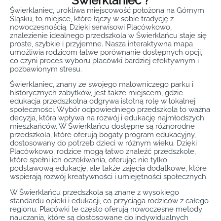
Świerklaniec ?
Świerklaniec, urokliwa miejscowość położona na Górnym
Śląsku, to miejsce, które łączy w sobie tradycję z
nowoczesnością. Dzięki serwisowi Placówkowo,
znalezienie idealnego przedszkola w Świerklańcu staje się
proste, szybkie i przyjemne. Nasza interaktywna mapa
umożliwia rodzicom łatwe porównanie dostępnych opcji,
co czyni proces wyboru placówki bardziej efektywnym i
pozbawionym stresu.
Świerklaniec, znany ze swojego malowniczego parku i
historycznych zabytków, jest także miejscem, gdzie
edukacja przedszkolna odgrywa istotną rolę w lokalnej
społeczności. Wybór odpowiedniego przedszkola to ważna
decyzja, która wpływa na rozwój i edukację najmłodszych
mieszkańców. W Świerklańcu dostępne są różnorodne
przedszkola, które oferują bogaty program edukacyjny,
dostosowany do potrzeb dzieci w różnym wieku. Dzięki
Placówkowo, rodzice mogą łatwo znaleźć przedszkole,
które spełni ich oczekiwania, oferując nie tylko
podstawową edukację, ale także zajęcia dodatkowe, które
wspierają rozwój kreatywności i umiejętności społecznych.
W Świerklańcu przedszkola są znane z wysokiego
standardu opieki i edukacji, co przyciąga rodziców z całego
regionu. Placówki te często oferują nowoczesne metody
nauczania, które są dostosowane do indywidualnych