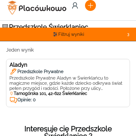
Przedszkole Świerklaniec
Filtruj wyniki
3
Jeden wynik
Aladyn
Przedszkole Prywatne
Przedszkole Prywatne Aladyn w Świerklańcu to
magiczne miejsce, gdzie każde dziecko odkrywa świat
pełen przygód i radości. Położone przy ulicy
Tarnogórskiej 101, 42-622, Świerklaniec, przedszkole
Tarnogórska 101, 42-622 Świerklaniec
zachwyca swoją przyjazną atmosferą i nowoczesnym
Opinie: 0
podejściem do edukacji. Aladyn to idealne miejsce dla
maluchów, które pragną rozwijać swoje talenty i
umiejętności w bezpiecznym i inspirującym środowisku.
Przedszkole Aladyn oferuje […]
Interesuje cię Przedszkole