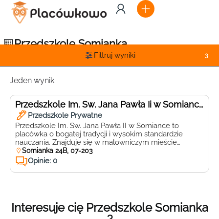
Przedszkole Somianka
Filtruj wyniki
3
Jeden wynik
Przedszkole Im. Św. Jana Pawła Ii w Somiance
Przedszkole Prywatne
Przedszkole Im. Św. Jana Pawła II w Somiance to
placówka o bogatej tradycji i wysokim standardzie
nauczania. Znajduje się w malowniczym mieście
Somianka, co sprawia, że nasze przedszkolaki mają
Somianka 24B, 07-203
doskonałe warunki do nauki i zabawy. Nasz oddział
Opinie: 0
przedszkolny jest integralną częścią szkoły, dzięki
czemu dzieci mają możliwość zapoznania się z
atmosferą szkolną już od najmłodszych […]
Interesuje cię Przedszkole Somianka