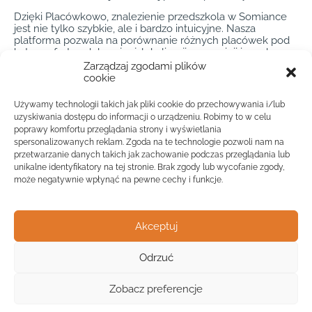
Dzięki Placówkowo, znalezienie przedszkola w Somiance
jest nie tylko szybkie, ale i bardzo intuicyjne. Nasza
platforma pozwala na porównanie różnych placówek pod
kątem oferty edukacyjnej, lokalizacji oraz opinii innych
rodziców. Przedszkole Somianka to hasło, które wpisując w
Zarządzaj zgodami plików
naszą wyszukiwarkę, otworzy przed Tobą drzwi do
cookie
najlepszych placówek w tym urokliwym miasteczku.
Niezależnie od tego, czy szukasz przedszkola z naciskiem
Używamy technologii takich jak pliki cookie do przechowywania i/lub
na naukę języków obcych, czy placówki z bogatym
uzyskiwania dostępu do informacji o urządzeniu. Robimy to w celu
programem artystycznym, w Somiance z pewnością
poprawy komfortu przeglądania strony i wyświetlania
znajdziesz coś odpowiedniego dla swojego dziecka.
spersonalizowanych reklam. Zgoda na te technologie pozwoli nam na
przetwarzanie danych takich jak zachowanie podczas przeglądania lub
Dzięki Placówkowo, wybór przedszkola w Somiance nigdy
unikalne identyfikatory na tej stronie. Brak zgody lub wycofanie zgody,
nie był prostszy. Nasza platforma to nieocenione narzędzie
dla rodziców, którzy pragną zapewnić swoim dzieciom jak
może negatywnie wpłynąć na pewne cechy i funkcje.
najlepszy start w edukację przedszkolną. Przedszkole
Somianka to nie tylko miejsce nauki, ale przede wszystkim
przestrzeń, w której dzieci mogą rozwijać swoje pasje i
Akceptuj
zainteresowania, zyskując jednocześnie cenne
umiejętności na przyszłość. Wybierając przedszkole w
Somiance, stawiasz na jakość i zaangażowanie, które z
Odrzuć
Widok mapy
pewnością zaowocują w przyszłości.
Zobacz preferencje