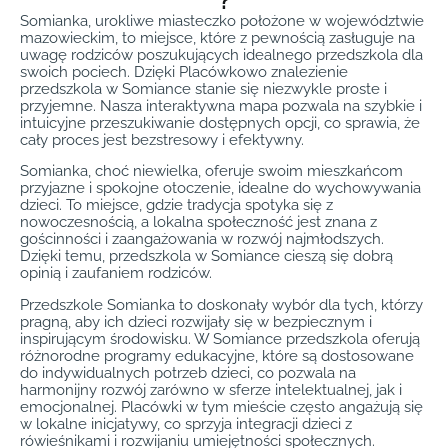
?
Somianka, urokliwe miasteczko położone w województwie
mazowieckim, to miejsce, które z pewnością zasługuje na
uwagę rodziców poszukujących idealnego przedszkola dla
swoich pociech. Dzięki Placówkowo znalezienie
przedszkola w Somiance stanie się niezwykle proste i
przyjemne. Nasza interaktywna mapa pozwala na szybkie i
intuicyjne przeszukiwanie dostępnych opcji, co sprawia, że
cały proces jest bezstresowy i efektywny.
Somianka, choć niewielka, oferuje swoim mieszkańcom
przyjazne i spokojne otoczenie, idealne do wychowywania
dzieci. To miejsce, gdzie tradycja spotyka się z
nowoczesnością, a lokalna społeczność jest znana z
gościnności i zaangażowania w rozwój najmłodszych.
Dzięki temu, przedszkola w Somiance cieszą się dobrą
opinią i zaufaniem rodziców.
Przedszkole Somianka to doskonały wybór dla tych, którzy
pragną, aby ich dzieci rozwijały się w bezpiecznym i
inspirującym środowisku. W Somiance przedszkola oferują
różnorodne programy edukacyjne, które są dostosowane
do indywidualnych potrzeb dzieci, co pozwala na
harmonijny rozwój zarówno w sferze intelektualnej, jak i
emocjonalnej. Placówki w tym mieście często angażują się
w lokalne inicjatywy, co sprzyja integracji dzieci z
rówieśnikami i rozwijaniu umiejętności społecznych.