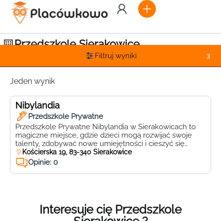
Przedszkole Sierakowice
Filtruj wyniki
3
Jeden wynik
Nibylandia
Przedszkole Prywatne
Przedszkole Prywatne Nibylandia w Sierakowicach to
magiczne miejsce, gdzie dzieci mogą rozwijać swoje
talenty, zdobywać nowe umiejętności i cieszyć się
bezpiecznym, przyjaznym środowiskiem. Zlokalizowane
Kościerska 19, 83-340 Sierakowice
przy ulicy Kościerskiej 19, 83-340, Sierakowice,
Opinie: 0
Nibylandia to przestrzeń, która łączy nowoczesne
metody nauczania z ciepłą, domową atmosferą. W
Nibylandii każde dziecko jest traktowane indywidualnie,
a program nauczania dostosowany jest do […]
Interesuje cię Przedszkole