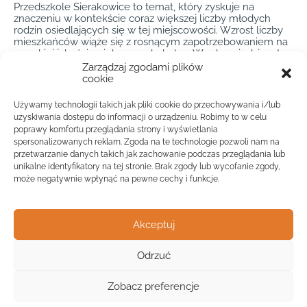
Przedszkole Sierakowice to temat, który zyskuje na
znaczeniu w kontekście coraz większej liczby młodych
rodzin osiedlających się w tej miejscowości. Wzrost liczby
mieszkańców wiąże się z rosnącym zapotrzebowaniem na
wysokiej jakości opiekę przedszkolną. W odpowiedzi na te
potrzeby, przedszkola w Sierakowicach stale podnoszą
Zarządzaj zgodami plików
swoje standardy, oferując programy dostosowane do
cookie
zmieniających się oczekiwań rodziców. Dzięki Placówkowo
proces wyboru odpowiedniego przedszkola staje się
Używamy technologii takich jak pliki cookie do przechowywania i/lub
znacznie łatwiejszy, co pozwala rodzicom skoncentrować
uzyskiwania dostępu do informacji o urządzeniu. Robimy to w celu
się na tym, co najważniejsze – zapewnieniu dziecku
poprawy komfortu przeglądania strony i wyświetlania
najlepszych warunków do nauki i zabawy.
spersonalizowanych reklam. Zgoda na te technologie pozwoli nam na
przetwarzanie danych takich jak zachowanie podczas przeglądania lub
W Sierakowicach przedszkola odgrywają kluczową rolę w
unikalne identyfikatory na tej stronie. Brak zgody lub wycofanie zgody,
życiu społeczności, integrując rodziny i tworząc przestrzeń
do wymiany doświadczeń. Placówki te nie tylko wspierają
może negatywnie wpłynąć na pewne cechy i funkcje.
rozwój dzieci, ale także organizują liczne wydarzenia i
warsztaty, które angażują całe rodziny. Przedszkole
Sierakowice to zatem nie tylko miejsce nauki, ale także
Akceptuj
centrum życia lokalnej społeczności. Dzięki Placówkowo
każdy rodzic może z łatwością znaleźć przedszkole, które
najlepiej odpowiada jego oczekiwaniom i potrzebom
Odrzuć
Widok mapy
dziecka, co jest nieocenioną pomocą w codziennym życiu.
Zobacz preferencje