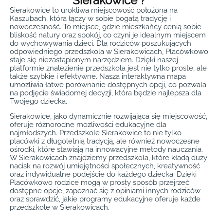
Sierakowice ?
Sierakowice to urokliwa miejscowość położona na
Kaszubach, która łączy w sobie bogatą tradycję i
nowoczesność. To miejsce, gdzie mieszkańcy cenią sobie
bliskość natury oraz spokój, co czyni je idealnym miejscem
do wychowywania dzieci. Dla rodziców poszukujących
odpowiedniego przedszkola w Sierakowicach, Placówkowo
staje się niezastąpionym narzędziem. Dzięki naszej
platformie znalezienie przedszkola jest nie tylko proste, ale
także szybkie i efektywne. Nasza interaktywna mapa
umożliwia łatwe porównanie dostępnych opcji, co pozwala
na podjęcie świadomej decyzji, która będzie najlepsza dla
Twojego dziecka.
Sierakowice, jako dynamicznie rozwijająca się miejscowość,
oferuje różnorodne możliwości edukacyjne dla
najmłodszych. Przedszkole Sierakowice to nie tylko
placówki z długoletnią tradycją, ale również nowoczesne
ośrodki, które stawiają na innowacyjne metody nauczania.
W Sierakowicach znajdziemy przedszkola, które kładą duży
nacisk na rozwój umiejętności społecznych, kreatywność
oraz indywidualne podejście do każdego dziecka. Dzięki
Placówkowo rodzice mogą w prosty sposób przejrzeć
dostępne opcje, zapoznać się z opiniami innych rodziców
oraz sprawdzić, jakie programy edukacyjne oferuje każde
przedszkole w Sierakowicach.