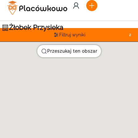
Żłobek Przysieka
Filtruj wyniki
2
Przeszukaj ten obszar