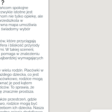
 ?
zkańcom spokojne
ezwykle istotne jest
om nie tylko opiekę, ale
przedszkola w
ktywna mapa umożliwia
a świadomy wybór
ów, które przyciągają
era i bliskość przyrody
i. W takiej scenerii,
o pomaga w znalezieniu
najbardziej wymagających
 wielu rodzin. Placówki w
ażdego dziecka, co jest
Placówkowo, rodzice mogą
ównać je pod kątem
ziców. To sprawia, że
ę znacznie prostsza.
akże przestrzeń, gdzie
kowo, rodzice mogą być
rzebom ich dziecka. Nasza