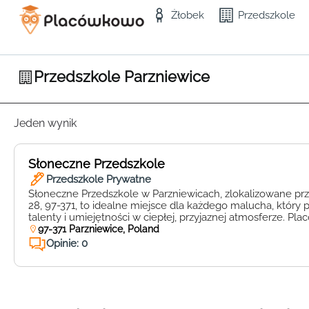
Żłobek
Przedszkole
Przedszkole Parzniewice
Jeden wynik
Słoneczne Przedszkole
Przedszkole Prywatne
Słoneczne Przedszkole w Parzniewicach, zlokalizowane przy
28, 97-371, to idealne miejsce dla każdego malucha, który 
talenty i umiejętności w ciepłej, przyjaznej atmosferze. Pla
nowoczesne podejście do edukacji, łącząc tradycyjne met
97-371 Parzniewice, Poland
innowacyjnymi technikami, które wspierają wszechstronny r
Opinie: 0
Słoneczne Przedszkole wyróżnia się bogatą ofertą zajęć do