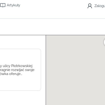
Artykuły
Zalogu
 ulicy Piotrkowskiej
pragnie rozwijać swoje
cówka oferuje
ody nauczania z
ozwój dzieci.
datkowych, które z […]