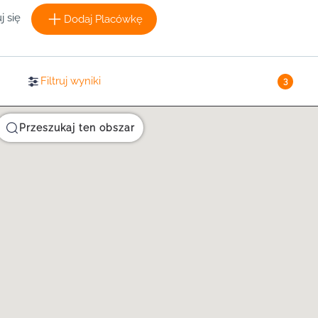
j się
Dodaj Placówkę
Filtruj wyniki
3
Przeszukaj ten obszar