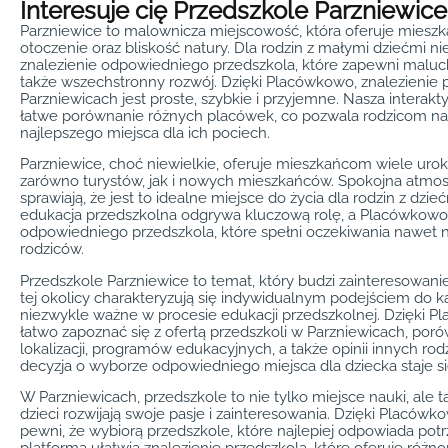
Interesuje cię Przedszkole Parzniewice
Parzniewice to malownicza miejscowość, która oferuje mies
otoczenie oraz bliskość natury. Dla rodzin z małymi dziećmi ni
znalezienie odpowiedniego przedszkola, które zapewni maluch
także wszechstronny rozwój. Dzięki Placówkowo, znalezienie 
Parzniewicach jest proste, szybkie i przyjemne. Nasza intera
łatwe porównanie różnych placówek, co pozwala rodzicom n
najlepszego miejsca dla ich pociech.
Parzniewice, choć niewielkie, oferuje mieszkańcom wiele urok
zarówno turystów, jak i nowych mieszkańców. Spokojna atmosf
sprawiają, że jest to idealne miejsce do życia dla rodzin z dziećm
edukacja przedszkolna odgrywa kluczową rolę, a Placówkow
odpowiedniego przedszkola, które spełni oczekiwania nawet 
rodziców.
Przedszkole Parzniewice to temat, który budzi zainteresowanie
tej okolicy charakteryzują się indywidualnym podejściem do k
niezwykle ważne w procesie edukacji przedszkolnej. Dzięki 
łatwo zapoznać się z ofertą przedszkoli w Parzniewicach, por
lokalizacji, programów edukacyjnych, a także opinii innych rod
decyzja o wyborze odpowiedniego miejsca dla dziecka staje si
W Parzniewicach, przedszkole to nie tylko miejsce nauki, ale t
dzieci rozwijają swoje pasje i zainteresowania. Dzięki Placów
pewni, że wybiorą przedszkole, które najlepiej odpowiada pot