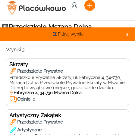
Przedszkole Mszana Dolna
Filtruj wyniki
3
Wyniki 3
Skrzaty
Przedszkole Prywatne
Przedszkole Prywatne Skrzaty, ul. Fabryczna 4, 34-730,
Mszana Dolna Przedszkole Prywatne Skrzaty w Mszanie
Dolnej to wyjątkowe miejsce, gdzie każde dziecko
może rozwijać swoje talenty i zainteresowania w
Fabryczna 4, 34-730 Mszana Dolna
przyjaznej i inspirującej atmosferze. Zlokalizowane przy
Opinie: 0
ul. Fabrycznej 4, przedszkole Skrzaty jest miejscem,
które zapewnia maluchom wszechstronny rozwój i
mnóstwo radości. Kadra pedagogiczna przedszkola
Artystyczny Zakątek
Skrzaty to zespół […]
Przedszkole Prywatne
Artystyczne