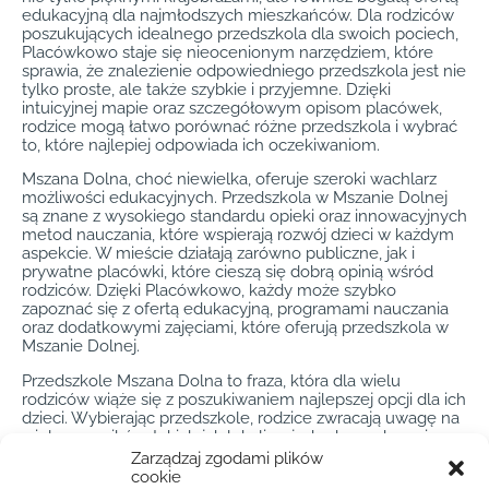
edukacyjną dla najmłodszych mieszkańców. Dla rodziców
poszukujących idealnego przedszkola dla swoich pociech,
Placówkowo staje się nieocenionym narzędziem, które
sprawia, że znalezienie odpowiedniego przedszkola jest nie
tylko proste, ale także szybkie i przyjemne. Dzięki
intuicyjnej mapie oraz szczegółowym opisom placówek,
rodzice mogą łatwo porównać różne przedszkola i wybrać
to, które najlepiej odpowiada ich oczekiwaniom.
Mszana Dolna, choć niewielka, oferuje szeroki wachlarz
możliwości edukacyjnych. Przedszkola w Mszanie Dolnej
są znane z wysokiego standardu opieki oraz innowacyjnych
metod nauczania, które wspierają rozwój dzieci w każdym
aspekcie. W mieście działają zarówno publiczne, jak i
prywatne placówki, które cieszą się dobrą opinią wśród
rodziców. Dzięki Placówkowo, każdy może szybko
zapoznać się z ofertą edukacyjną, programami nauczania
oraz dodatkowymi zajęciami, które oferują przedszkola w
Mszanie Dolnej.
Przedszkole Mszana Dolna to fraza, która dla wielu
rodziców wiąże się z poszukiwaniem najlepszej opcji dla ich
dzieci. Wybierając przedszkole, rodzice zwracają uwagę na
wiele czynników, takich jak lokalizacja, kadra pedagogiczna,
czy dostępność zajęć dodatkowych. W Mszanie Dolnej nie
Zarządzaj zgodami plików
brakuje placówek, które spełniają te oczekiwania. Placówki
cookie