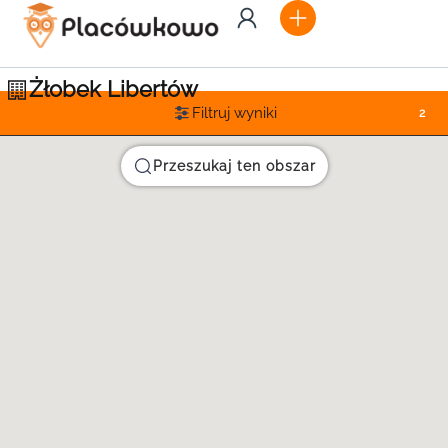
Żłobek Libertów
Filtruj wyniki
2
Przeszukaj ten obszar