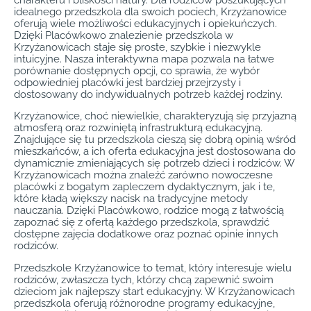
charakteru i bliskości natury. Dla rodziców poszukujących
idealnego przedszkola dla swoich pociech, Krzyżanowice
oferują wiele możliwości edukacyjnych i opiekuńczych.
Dzięki Placówkowo znalezienie przedszkola w
Krzyżanowicach staje się proste, szybkie i niezwykle
intuicyjne. Nasza interaktywna mapa pozwala na łatwe
porównanie dostępnych opcji, co sprawia, że wybór
odpowiedniej placówki jest bardziej przejrzysty i
dostosowany do indywidualnych potrzeb każdej rodziny.
Krzyżanowice, choć niewielkie, charakteryzują się przyjazną
atmosferą oraz rozwiniętą infrastrukturą edukacyjną.
Znajdujące się tu przedszkola cieszą się dobrą opinią wśród
mieszkańców, a ich oferta edukacyjna jest dostosowana do
dynamicznie zmieniających się potrzeb dzieci i rodziców. W
Krzyżanowicach można znaleźć zarówno nowoczesne
placówki z bogatym zapleczem dydaktycznym, jak i te,
które kładą większy nacisk na tradycyjne metody
nauczania. Dzięki Placówkowo, rodzice mogą z łatwością
zapoznać się z ofertą każdego przedszkola, sprawdzić
dostępne zajęcia dodatkowe oraz poznać opinie innych
rodziców.
Przedszkole Krzyżanowice to temat, który interesuje wielu
rodziców, zwłaszcza tych, którzy chcą zapewnić swoim
dzieciom jak najlepszy start edukacyjny. W Krzyżanowicach
przedszkola oferują różnorodne programy edukacyjne,