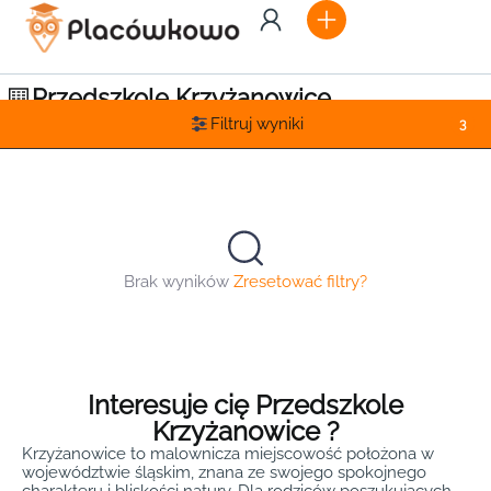
Przedszkole Krzyżanowice
Filtruj wyniki
3
Brak wyników
Zresetować filtry?
Interesuje cię Przedszkole
Krzyżanowice ?
Krzyżanowice to malownicza miejscowość położona w
województwie śląskim, znana ze swojego spokojnego