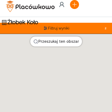
Żłobek Koło
Filtruj wyniki
2
Przeszukaj ten obszar