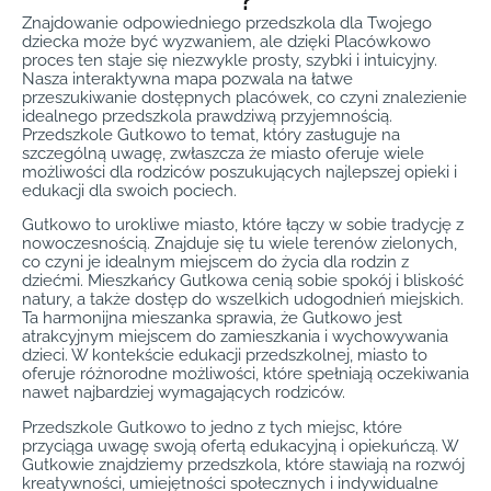
?
Znajdowanie odpowiedniego przedszkola dla Twojego
dziecka może być wyzwaniem, ale dzięki Placówkowo
proces ten staje się niezwykle prosty, szybki i intuicyjny.
Nasza interaktywna mapa pozwala na łatwe
przeszukiwanie dostępnych placówek, co czyni znalezienie
idealnego przedszkola prawdziwą przyjemnością.
Przedszkole Gutkowo to temat, który zasługuje na
szczególną uwagę, zwłaszcza że miasto oferuje wiele
możliwości dla rodziców poszukujących najlepszej opieki i
edukacji dla swoich pociech.
Gutkowo to urokliwe miasto, które łączy w sobie tradycję z
nowoczesnością. Znajduje się tu wiele terenów zielonych,
co czyni je idealnym miejscem do życia dla rodzin z
dziećmi. Mieszkańcy Gutkowa cenią sobie spokój i bliskość
natury, a także dostęp do wszelkich udogodnień miejskich.
Ta harmonijna mieszanka sprawia, że Gutkowo jest
atrakcyjnym miejscem do zamieszkania i wychowywania
dzieci. W kontekście edukacji przedszkolnej, miasto to
oferuje różnorodne możliwości, które spełniają oczekiwania
nawet najbardziej wymagających rodziców.
Przedszkole Gutkowo to jedno z tych miejsc, które
przyciąga uwagę swoją ofertą edukacyjną i opiekuńczą. W
Gutkowie znajdziemy przedszkola, które stawiają na rozwój
kreatywności, umiejętności społecznych i indywidualne