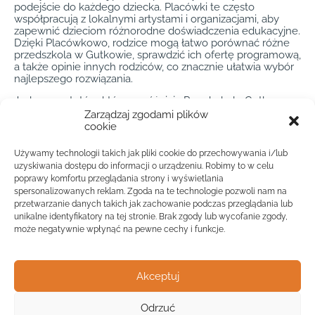
podejście do każdego dziecka. Placówki te często
współpracują z lokalnymi artystami i organizacjami, aby
zapewnić dzieciom różnorodne doświadczenia edukacyjne.
Dzięki Placówkowo, rodzice mogą łatwo porównać różne
przedszkola w Gutkowie, sprawdzić ich ofertę programową,
a także opinie innych rodziców, co znacznie ułatwia wybór
najlepszego rozwiązania.
Jednym z atutów, które wyróżniają Przedszkole Gutkowo,
jest jego zaangażowanie w edukację ekologiczną. Wiele
Zarządzaj zgodami plików
placówek organizuje zajęcia na świeżym powietrzu, gdzie
cookie
dzieci mogą uczyć się o przyrodzie i ekologii w praktyczny
sposób. Tego typu inicjatywy są doceniane przez rodziców,
Używamy technologii takich jak pliki cookie do przechowywania i/lub
którzy chcą, aby ich dzieci rozwijały się w zgodzie z naturą.
uzyskiwania dostępu do informacji o urządzeniu. Robimy to w celu
Dzięki Placówkowo, znalezienie przedszkola, które oferuje
poprawy komfortu przeglądania strony i wyświetlania
takie programy, jest niezwykle proste, co pozwala rodzicom
spersonalizowanych reklam. Zgoda na te technologie pozwoli nam na
na dokonanie świadomego wyboru.
przetwarzanie danych takich jak zachowanie podczas przeglądania lub
unikalne identyfikatory na tej stronie. Brak zgody lub wycofanie zgody,
Podsumowując, Przedszkole Gutkowo to doskonały wybór
dla rodziców poszukujących wysokiej jakości edukacji i
może negatywnie wpłynąć na pewne cechy i funkcje.
opieki dla swoich dzieci. Miasto oferuje różnorodne
możliwości, które można łatwo odkryć dzięki Placówkowo.
Zaawansowane narzędzia wyszukiwania i przyjazny
Akceptuj
interfejs sprawiają, że znalezienie idealnego przedszkola w
Gutkowie staje się prawdziwą przyjemnością, a rodzice
mogą być pewni, że dokonali najlepszego wyboru dla
Odrzuć
Widok mapy
przyszłości swoich dzieci.