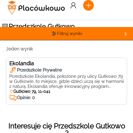
Przedszkole Gutkowo
Filtruj wyniki
3
Jeden wynik
Ekolandia
Przedszkole Prywatne
Przedszkole Ekolandia, położone przy ulicy Gutkowo 79
w Gutkowie, to miejsce, gdzie dzieci uczą się w harmonii
z naturą. Ekolandia oferuje innowacyjny program
edukacyjny, który łączy tradycyjne metody nauczania z
Gutkowo 79, 11-041
ekologicznym podejściem. Wykwalifikowana kadra
Opinie: 0
pedagogiczna, pełna pasji i zaangażowania, zapewnia
dzieciom wszechstronny rozwój, dbając o ich potrzeby
emocjonalne, intelektualne i fizyczne. W Ekolandii dzieci
mają […]
Interesuje cię Przedszkole Gutkowo