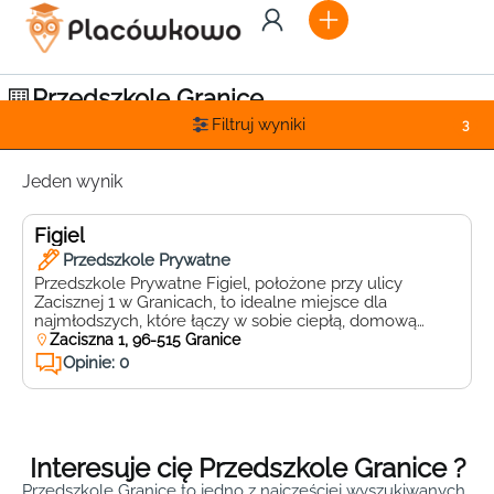
Przedszkole Granice
Filtruj wyniki
3
Jeden wynik
Figiel
Przedszkole Prywatne
Przedszkole Prywatne Figiel, położone przy ulicy
Zacisznej 1 w Granicach, to idealne miejsce dla
najmłodszych, które łączy w sobie ciepłą, domową
atmosferę z nowoczesnym podejściem do edukacji.
Zaciszna 1, 96-515 Granice
Figiel to placówka, która stawia na rozwój dzieci poprzez
Opinie: 0
zabawę i kreatywne zajęcia. Wykwalifikowana kadra
pedagogiczna dba o indywidualne potrzeby każdego
dziecka, tworząc przyjazne warunki do nauki i […]
Interesuje cię Przedszkole Granice ?
Przedszkole Granice to jedno z najczęściej wyszukiwanych