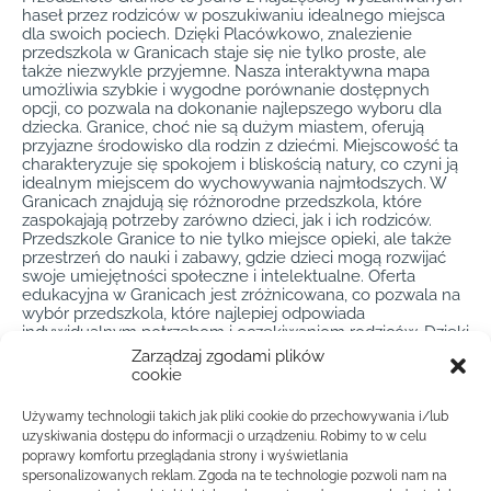
haseł przez rodziców w poszukiwaniu idealnego miejsca
dla swoich pociech. Dzięki Placówkowo, znalezienie
przedszkola w Granicach staje się nie tylko proste, ale
także niezwykle przyjemne. Nasza interaktywna mapa
umożliwia szybkie i wygodne porównanie dostępnych
opcji, co pozwala na dokonanie najlepszego wyboru dla
dziecka. Granice, choć nie są dużym miastem, oferują
przyjazne środowisko dla rodzin z dziećmi. Miejscowość ta
charakteryzuje się spokojem i bliskością natury, co czyni ją
idealnym miejscem do wychowywania najmłodszych. W
Granicach znajdują się różnorodne przedszkola, które
zaspokajają potrzeby zarówno dzieci, jak i ich rodziców.
Przedszkole Granice to nie tylko miejsce opieki, ale także
przestrzeń do nauki i zabawy, gdzie dzieci mogą rozwijać
swoje umiejętności społeczne i intelektualne. Oferta
edukacyjna w Granicach jest zróżnicowana, co pozwala na
wybór przedszkola, które najlepiej odpowiada
indywidualnym potrzebom i oczekiwaniom rodziców. Dzięki
Placówkowo, znalezienie idealnego przedszkola w
Zarządzaj zgodami plików
Granicach jest łatwiejsze niż kiedykolwiek wcześniej. Nasza
cookie
platforma pozwala na szybkie porównanie lokalizacji,
programów edukacyjnych oraz dodatkowych zajęć
Używamy technologii takich jak pliki cookie do przechowywania i/lub
oferowanych przez przedszkola w Granicach. W ten
uzyskiwania dostępu do informacji o urządzeniu. Robimy to w celu
sposób rodzice mogą podjąć świadomą decyzję, która
poprawy komfortu przeglądania strony i wyświetlania
przyniesie korzyści ich dzieciom na przyszłość. Przedszkole
spersonalizowanych reklam. Zgoda na te technologie pozwoli nam na
Granice to miejsce, gdzie dzieci mogą czuć się bezpiecznie